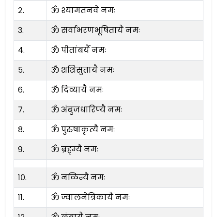
२.
ॐ श्यामतनवे नमः
३.
ॐ सर्वाभरणभूषितायै नमः
४.
ॐ पीतांबर्यै नमः
५.
ॐ शशिसुतायै नमः
६.
ॐ दिव्यायै नमः
७.
ॐ अंबुजधारिण्यै नमः
८.
ॐ पुरुषाकृत्यै नमः
९.
ॐ ब्रह्म्यै नमः
१०.
ॐ नळिन्यै नमः
११.
ॐ ज्वालनेत्रिकायै नमः