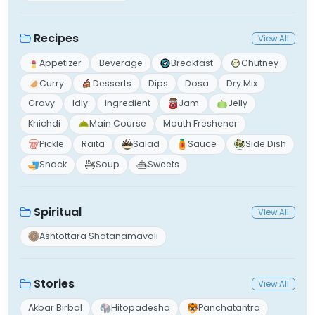
Recipes
View All
Appetizer
Beverage
Breakfast
Chutney
Curry
Desserts
Dips
Dosa
Dry Mix
Gravy
Idly
Ingredient
Jam
Jelly
Khichdi
Main Course
Mouth Freshener
Pickle
Raita
Salad
Sauce
Side Dish
Snack
Soup
Sweets
Spiritual
View All
Ashtottara Shatanamavali
Stories
View All
Akbar Birbal
Hitopadesha
Panchatantra