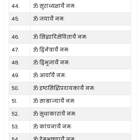
४४.
ॐ सुराध्यक्षायै नमः
४५.
ॐ जयायै नमः
४६.
ॐ सिद्धादिसेवितायै नमः
४७.
ॐ द्विनेत्रायै नमः
४८.
ॐ द्विभुजायै नमः
४९.
ॐ आर्यायै नमः
५०.
ॐ इष्टसिद्धिप्रदायकायै नमः
५१.
ॐ साम्राज्यायै नमः
५२.
ॐ सुधाकारायै नमः
५३.
ॐ कांचनायै नमः
५४.
ॐ हेमभूषणायै नमः