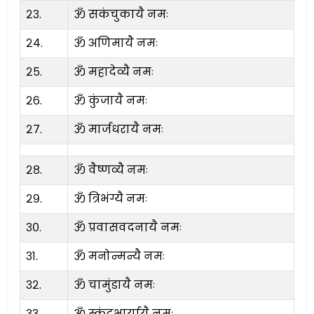
२३.
ॐ सकंचुकायै नमः
२४.
ॐ अणिमायै नमः
२५.
ॐ महादेव्यै नमः
२६.
ॐ कुंजायै नमः
२७.
ॐ मार्जधरायै नमः
२८.
ॐ वैष्णव्यै नमः
२९.
ॐ त्रिभंग्यै नमः
३०.
ॐ प्रवासवदनायै नमः
३१.
ॐ मनोन्मन्यै नमः
३२.
ॐ चामुंडायै नमः
३३.
ॐ स्कंदभार्यायै नमः