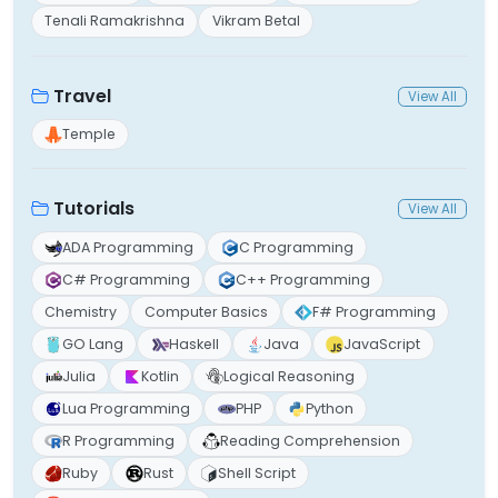
Tenali Ramakrishna
Vikram Betal
Travel
View All
Temple
Tutorials
View All
ADA Programming
C Programming
C# Programming
C++ Programming
Chemistry
Computer Basics
F# Programming
GO Lang
Haskell
Java
JavaScript
Julia
Kotlin
Logical Reasoning
Lua Programming
PHP
Python
R Programming
Reading Comprehension
Ruby
Rust
Shell Script