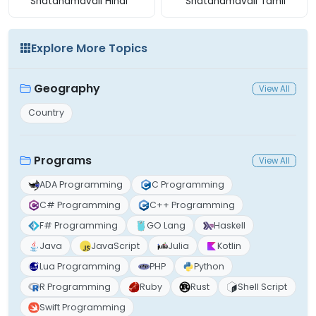
Shatanamavali Hindi
Shatanamavali Tamil
Explore More Topics
Geography
View All
Country
Programs
View All
ADA Programming
C Programming
C# Programming
C++ Programming
F# Programming
GO Lang
Haskell
Java
JavaScript
Julia
Kotlin
Lua Programming
PHP
Python
R Programming
Ruby
Rust
Shell Script
Swift Programming