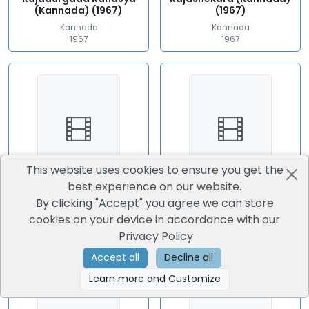
(Kannada) (1967)
(1967)
Kannada
Kannada
1967
1967
This website uses cookies to ensure you get the
best experience on our website.
Rama Parashurama
Ranganayaki (Kannada)
By clicking "Accept" you agree we can store
(Kannada) (1980)
(1981)
cookies on your device in accordance with our
Kannada
Kannada
Privacy Policy
1980
1981
Accept all
Decline all
Learn more and Customize