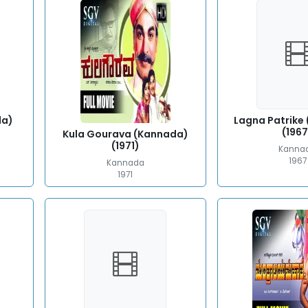
da)
Lagna Patrike
(1967
Kula Gourava (Kannada)
(1971)
Kanna
1967
Kannada
1971