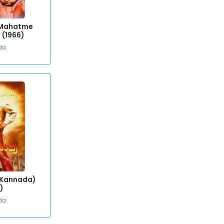
 Mahatme
 (1966)
da
(Kannada)
)
da