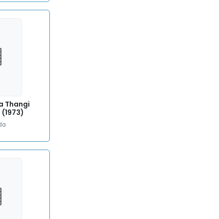
a Thangi
 (1973)
da