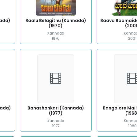
nada)
Baalu Belagithu (Kannada)
Baava Baamaid
(1970)
(200
Kannada
Kanna
1970
2001
nada)
Banashankari (Kannada)
Bangalore Mai
(1977)
(1968
Kannada
Kanna
1977
1968