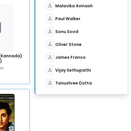
Malavika Avinash
Paul Walker
Sonu Sood
Oliver Stone
 (Kannada)
James Franco
)
da
Vijay Sethupathi
Tanushree Dutta