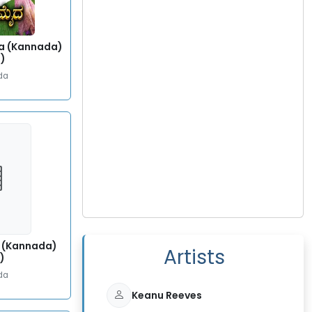
a (Kannada)
1)
da
l (Kannada)
Artists
)
da
Keanu Reeves