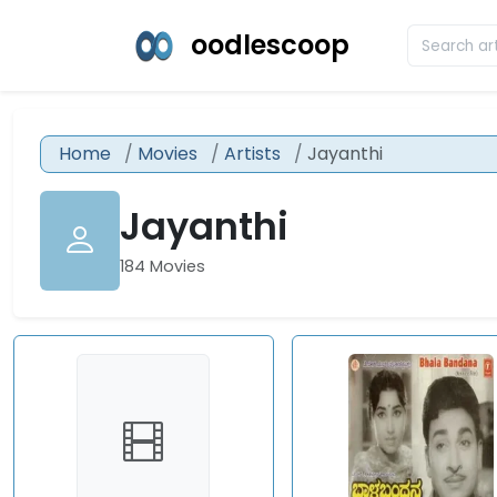
oodlescoop
Home
Movies
Artists
Jayanthi
Jayanthi
184 Movies