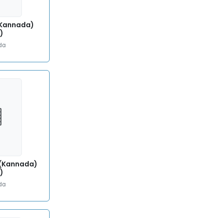
(Kannada)
)
da
a (Kannada)
)
da