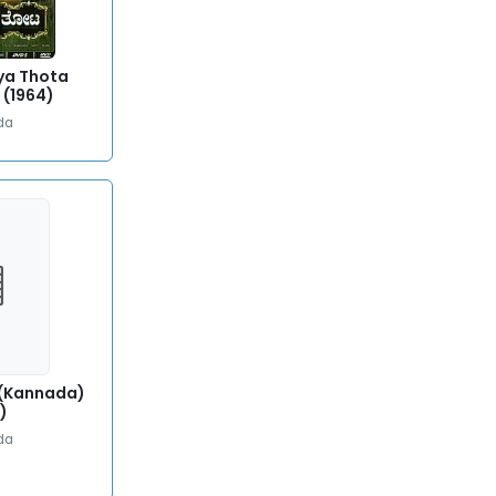
ya Thota
 (1964)
da
(Kannada)
)
da