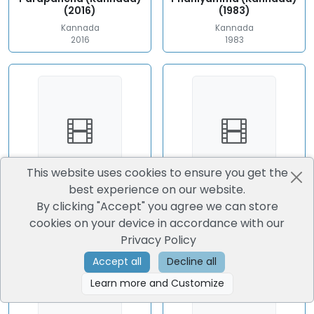
(2016)
(1983)
Kannada
Kannada
2016
1983
This website uses cookies to ensure you get the
best experience on our website.
Prarthane (Kannada)
Preethi Prema Pranaya
By clicking "Accept" you agree we can store
(2012)
(Kannada) (2003)
cookies on your device in accordance with our
Kannada
Kannada
Privacy Policy
2012
2003
Accept all
Decline all
Learn more and Customize